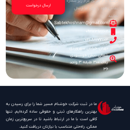
گرفته یا از طریق فرم زیر شماره
تماس خود را برای ما ارسال
نمایید
Sabtekhoshnam@gmail.com
09212392263
021-88177003
تهران-خیابان سهروردی
شمالی نبش خوشنودی
پلاک 300 طبقه 3 واحد
36
ما در ثبت شرکت خوشنام مسیر شما را برای رسیدن به
بهترین راهکارهای ثبتی و حقوقی ساده کرده‌ایم. تنها
کافی است با ما در ارتباط باشید تا در سریع‌ترین زمان
ممکن، راه‌حلی متناسب با نیازتان دریافت کنید.