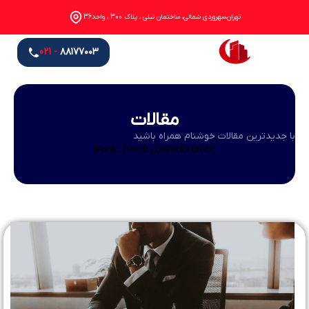
تهران،سهروردی شمالی، ساختمان نیلی ، پلاک 300 ، واحد36
- 021
۸۸۱۷۷۰۰۳
مقالات
با جدیدترین مقالات خوشنام همراه باشید
[rank_math_breadcrumb]