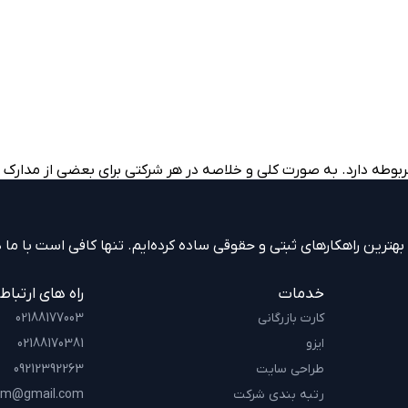
بوطه دارد. به صورت کلی و خلاصه در هر شرکتی برای بعضی از مدارک می­
ترین راهکارهای ثبتی و حقوقی ساده کرده‌ایم. تنها کافی است با ما در
خدمات
راه های ارتباط
کارت بازرگانی
02188177003
ایزو
02188170381
طراحی سایت
09212392263
رتبه بندی شرکت
am@gmail.com