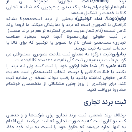
برند (Brand/علامت تجاری):
مجموعه ای از
نام،شعار،لوگو،طراحی،نماد،رنگ بندی و هرچیزی که شناسه تجاری
کالا یا خدمت را تشکیل میدهد.
لوگو(Logo/ نماد گرافیکی):
بخشی از برند است؛معمولا نشانه
گرافیکی یا تصویری است که برند را نمایندگی میکند،اما لزوما برند
کامل نیست (نام،شعار،هویت بصری گسترده تر هم در برند هست)
در ثبت حقوقی ایران،معمولا آنچه ثبت میشود «علامت
تجاری»است،یعنی همان نام یا تصویر یا ترکیبی که برای کالا یا
خدمات است به ثبت میرسد.
بنابراین:
ثبت «لوگو» به معنای ثبت علامت تصویری است،وقتی می
گوییم «ثبت برند»،یعنی ثبت کلّی نام+نماد+دسته کالا/خدمات.
نکته علمی:
اگر شما فقط لوگوی خود را ثبت کنید ولی نام برند را
نکنید یا طبقات کالایی را درست انتخاب نکنید،ممکن است حمایت
کامل حقوقی نداشته باشید یا رقیب بتواند نسخه ای مشابه ثبت
کند. برای جلوگیری از بروز چنین مشکلاتی از متخصصان خوشنام
مشاوره دریافت کنید.
ثبت برند تجاری
برخلاف برند شخصی، ثبت برند تجاری برای شرکت‌ها و واحدهای
کسب و کاری است که به صورت تجاری فعالیت می‌کنند. این اقدام
به آنها اجازه می‌دهد که حقوق خود را نسبت به برند خود حفظ