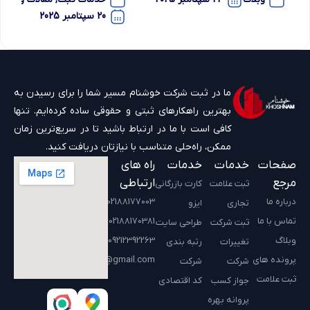
فارس
قانونی
20 سپتامبر 2025
ما در ثبت شرکت خوشنام مسیر شما را برای رسیدن به
بهترین راهکارهای ثبتی و حقوقی ساده کرده‌ایم. تنها
کافی است با ما در ارتباط باشید تا در سریع‌ترین زمان
ممکن، راه‌حلی متناسب با نیازتان دریافت کنید.
صفحات
خدمات
خدمات
راه های
مرجع
ارتباطی
ثبت علامت
کارت بازرگانی
درباره ما
02188177003
تجاری
ایزو
تماس با ما
02188170381
ثبت شرکت
طراحی سایت
وبلاگ
09212392263
تغییرات
رتبه بندی
پرونده های
Sabtekhoshnam@gmail.com
شرکت
شرکت
ثبت علامت
جواز کسب
کد اقتصادی
پروانه بهره