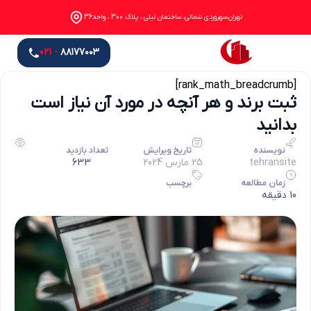
تهران،سهروردی شمالی، ساختمان نیلی ، پلاک 300 ، واحد36
- 021
۸۸۱۷۷۰۰۳
[rank_math_breadcrumb]
ثبت برند و هر آنچه در مورد آن نیاز است
بدانید
نویسنده
تاریخ ویرایش
تعداد بازدید
tehransite
25 مارس 2024
633
زمان مطالعه
برچسب
10 دقیقه