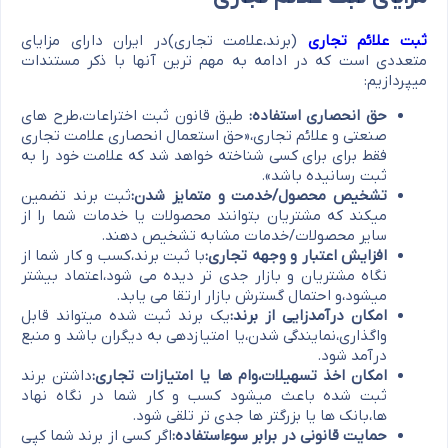
ثبت علائم تجاری
(برند،علامت تجاری)در ایران دارای مزایای
متعددی است که در ادامه به مهم ترین آنها با ذکر مستندات
میپردازیم:
حق انحصاری استفاده:
طیق قانون ثبت اختراعات،طرح های
صنعتی و علائم تجاری،«حق استعمال انحصاری علامت تجاری
فقط برای برای کسی شناخته خواهد شد که علامت خود را به
ثبت رسانیده باشد».
تشخیص محصول/خدمت و متمایز شدن:
ثبت برند تضمین
میکند که مشتریان بتوانند محصولات یا خدمات شما را از
سایر محصولات/خدمات مشابه تشخیص دهند.
افزایش اعتبار و وجهه تجاری:
با ثبت برند،کسب و کار شما از
نگاه مشتریان و بازار جدی تر دیده می شود،اعتماد بیشتر
میشود،و احتمال گسترش بازار ارتقا می یابد.
امکان درآمدزایی از برند:
یک برند ثبت شده میتواند قابل
واگذاری،نمایندگی شدن،یا امتیازدهی به دیگران باشد و منبع
درآمد شود.
امکان اخذ تسهیلات،وام ها یا امتیازات تجاری:
داشتن برند
ثبت شده باعث میشود کسب و کار شما در نگاه نهاد
ها،بانک ها یا بزرگتر ها جدی تر تلقی شود.
حمایت قانونی در برابر سوءاستفاده:
اگر کسی از برند شما کپی