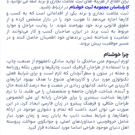
برای اطلاع از هزینه های ثبت علامت تجاری و برند شما می توانید با
کارشناسان مجموعه ثبت خوشنام
در ارتباط باشید.
ثبت علامت تجاری و برند یکی از اقداماتی است که به کسب و
کارها اجازه می‌دهد تا هویت خود را در بازار مشخص کرده و از
حقوق قانونی برند خود بهره‌مند شوند. با رعایت مراحل و موارد
مربوط به ثبت برند در ایران، صاحبان کسب و کار می‌توانند از
تمامیت و شناخته شدن برندهای خود اطمینان حاصل کنند و در
مسیر موفقیت پیش بروند.
چرا خوشنام
لورم ایپسوم متن ساختگی با تولید سادگی نامفهوم از صنعت چاپ،
و با استفاده از طراحان گرافیک است، چاپگرها و متون بلکه روزنامه
و مجله در ستون و سطرآنچنان که لازم است، و برای شرایط فعلی
تکنولوژی مورد نیاز، و کاربردهای متنوع با هدف بهبود ابزارهای
کاربردی می باشد، کتابهای زیادی در شصت و سه درصد گذشته حال
و آینده، شناخت فراوان جامعه و متخصصان را می طلبد، تا با نرم
افزارها شناخت بیشتری را برای طراحان رایانه ای علی الخصوص
طراحان خلاقی، و فرهنگ پیشرو در زبان فارسی ایجاد کرد، در این
صورت می توان امید داشت که تمام و دشواری موجود در ارائه
راهکارها، و شرایط سخت تایپ به پایان رسد و زمان مورد نیاز
شامل حروفچینی دستاوردهای اصلی، و جوابگوی سوالات پیوسته
اهل دنیای موجود طراحی اساسا مورد استفاده قرار گیرد.