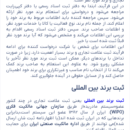
تجاری و برند مورد نظر است.
در این فرآیند، ابتدا به دفتر ثبت اسناد رسمی یا دفتر کپی‌رایت
مراجعه می‌شود و درخواستی برای استعلام برند مورد نظر ارائه
می‌شود. سپس مراجعه کننده باید اطلاعات مربوط به برند خود را
اعلام کند، از جمله نام برند، نوع فعالیت یا کالا یا خدمات مورد نظر،
و اطلاعات صاحب برند. سپس دفتر ثبت اسناد رسمی اقدام به
بررسی این اطلاعات می‌کند و مشخص می‌شود که آیا برند مورد نظر
قبلاً ثبت شده است یا خیر.
این اطلاعات برای شخص یا شرکت درخواست کننده برای ادامه
فرآیند ثبت علامت تجاری و برند بسیار اهمیت دارد، زیرا در صورت
تداخل با برندهای دیگر، ممکن است ثبت برند مورد نظر تأخیر یا
مشکلی روبرو شود. به علاوه، این استعلام به صاحب برند کمک
می‌کند تا از انتخاب نام مناسب و غیرتکراری برای برند خود اطمینان
حاصل کند و از مسایل حقوقی در آینده جلوگیری کند.
ثبت برند بین المللی
ثبت برند بین المللی
یعنی ثبت علامت تجاری در چند کشور
عضو«سیستم مادرید»از طریق
سازمان جهانی مالکیت فکری
(WIPO)
. ایران از سال 1382 عضو این سیستم است،بنابراین
برندهایی که در ایران ثبت شده اند(یا اظهارنامه ثبت شان ارسال
شده)می توانند از طریق
اداره مالکیت صنعتی ایران
برای حمایت
بین المللی اقدام کنند.