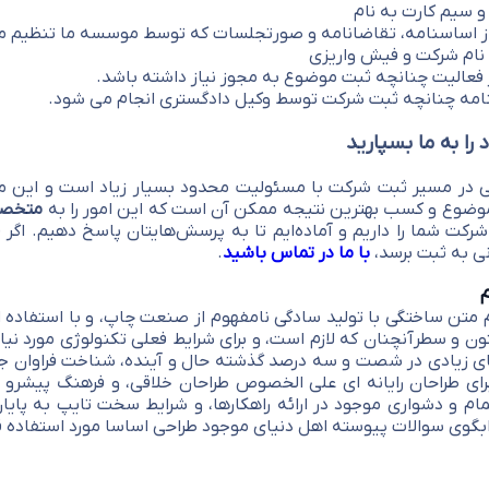
و سیم کارت به نام
ز اساسنامه، تقاضانامه و صورتجلسات که توسط موسسه ما تنظیم م
 نام شرکت و فیش واریزی
فعالیت چنانچه ثبت موضوع به مجوز نیاز داشته باشد.
نامه چنانچه ثبت شرکت توسط وکیل دادگستری انجام می شود.
را به ما بسپارید
 در مسیر ثبت شرکت با مسئولیت محدود بسیار زیاد است و این موضوع
موضوع و کسب بهترین نتیجه ممکن آن است که این امور را به
متخصص
کت شما را داریم و آماده‌ایم تا به پرسش‌هایتان پاسخ دهیم. اگر 
نی به ثبت برسد،
با ما در تماس باشید
.
م
 متن ساختگی با تولید سادگی نامفهوم از صنعت چاپ، و با استفاده از
ن و سطرآنچنان که لازم است، و برای شرایط فعلی تکنولوژی مورد نیاز،
ای زیادی در شصت و سه درصد گذشته حال و آینده، شناخت فراوان جام
رای طراحان رایانه ای علی الخصوص طراحان خلاقی، و فرهنگ پیشرو د
م و دشواری موجود در ارائه راهکارها، و شرایط سخت تایپ به پایا
بگوی سوالات پیوسته اهل دنیای موجود طراحی اساسا مورد استفاده قرا