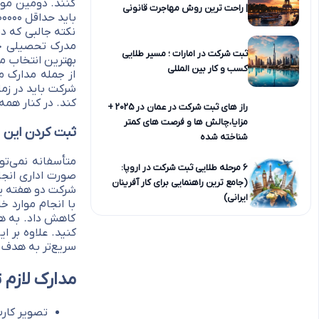
کنند. دومین مور
| راحت ترین روش مهاجرت قانونی
باید حداقل ۱۰۰۰۰۰۰ ریال باشد.
نکته جالبی که در
مدرک تحصیلی خا
ثبت شرکت در امارات ؛ مسیر طلایی
بهترین انتخاب م
کسب و کار بین المللی
از جمله مدارک م
شرکت باید در زمان
کند. در کنار همه
راز های ثبت شرکت در عمان در 2025 +
مزایا،چالش ها و فرصت های کمتر
ثبت کردن این 
شناخته شده
متأسفانه نمی‌توا
6 مرحله طلایی ثبت شرکت در اروپا:
صورت اداری انجام
(جامع ترین راهنمایی برای کار آفرینان
شرکت دو هفته یا
ایرانی)
با انجام موارد 
کاهش داد. به هم
کنید. علاوه بر ا
سریع‌تر به هدف 
مدارک لازم
تصویر کارت