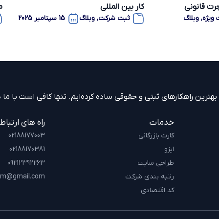
رت قانونی
کار بین المللی
م
 ویژه
,
وبلاگ
ثبت شرکت
,
وبلاگ
15 سپتامبر 2025
ش
ترین راهکارهای ثبتی و حقوقی ساده کرده‌ایم. تنها کافی است با ما در
خدمات
راه های ارتباط
کارت بازرگانی
02188177003
ایزو
02188170381
طراحی سایت
09212392263
رتبه بندی شرکت
am@gmail.com
کد اقتصادی