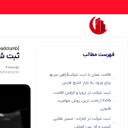
[rank_math_breadcrumb]
ثبت ش
فهرست مطالب
نویسنده
tehransite
اقامت عمان با ثبت شرکت|راهی سریع
برای ورود به بازار خلیج فارس
ثبت شرکت در اروپا و گرفتن اقامت
2025 | راحت ترین روش مهاجرت
قانونی
ثبت شرکت در امارات ؛ مسیر طلایی
کسب و کار بین المللی