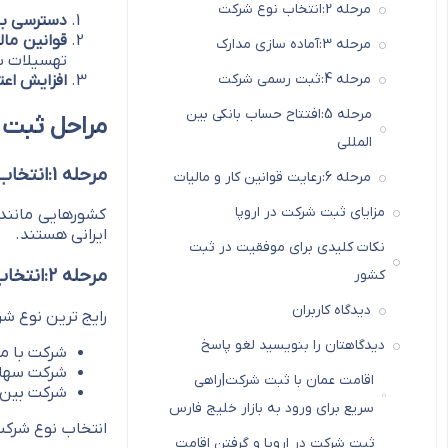
مرحله 2:انتخاب نوع شرکت
دسترسی به ب
قوانین مال
مرحله 3:آماده سازی مدارک
تهسیلات س
مرحله 4:ثبت رسمی شرکت
افزایش اعتب
مرحله 5:افتتاح حساب بانکی بین
مراحل ثبت 
المللی
مرحله 1:انتخاب کشور مناسب
مرحله 6:رعایت قوانین کار و مالیات
مزایای ثبت شرکت در اروپا
کشورهایی مانند 
ایرانی هستند.
نکات کلیدی برای موفقیت در ثبت
مرحله 2:انتخاب نوع شرکت
کشور
دیدگاه کاربران
رایج ترین نوع شر
دیدگاهتان را بنویسید لغو پاسخ
شرکت با مس
شرکت سها
اقامت عمان با ثبت شرکت|راهی
شرکت بین 
سریع برای ورود به بازار خلیج فارس
انتخاب نوع شرکت
ثبت شرکت در اروپا و گرفتن اقامت