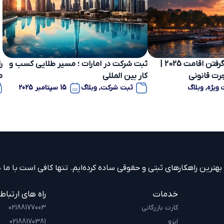
ثبت شرکت در اروپا و گرفتن اقامت 2025 |
ثبت شرکت در امارات ؛ مسیر طلایی کسب و
رت قانونی
کار بین المللی
م
 ویژه
,
وبلاگ
ثبت شرکت
,
وبلاگ
15 سپتامبر 2025
ش
ترین راهکارهای ثبتی و حقوقی ساده کرده‌ایم. تنها کافی است با ما در
خدمات
راه های ارتباط
کارت بازرگانی
02188177003
ایزو
02188170381