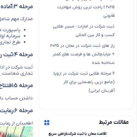
مرحله 3:آماده سازی مدارک
2025 | راحت ترین روش مهاجرت
قانونی
مدارک مهم شامل
ثبت شرکت در امارات ؛ مسیر طلایی
پاسپورت م
کسب و کار بین المللی
سرمایه او
طرح تجاری
راز های ثبت شرکت در عمان در 2025
مرحله 4:ثبت رسمی شرکت
+ مزایا،چالش ها و فرصت های کمتر
شناخته شده
ثبت شرکت در ادا
تجاری شماست.
6 مرحله طلایی ثبت شرکت در اروپا:
(جامع ترین راهنمایی برای کار
مرحله 5:افتتاح حساب بانکی بین المللی
آفرینان ایرانی)
داشتن حساب بانک
مرحله 6:رعایت قوانین کار و مالیات
مقالات مرتبط
اطمینان از رعایت
اقامت عمان با ثبت شرکت|راهی سریع